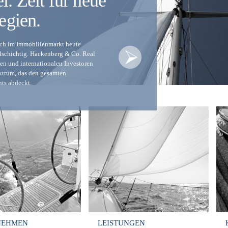
. Zeit für neue
egien.
ich im Immobilienmarkt heute
elschichtig. Hackenberg & Co. Real
alen und internationalen Investoren
ektrum, das den gesamten
ts abdeckt.
NEHMEN
LEISTUNGEN